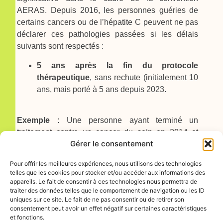
AERAS. Depuis 2016, les personnes guéries de
certains cancers ou de l’hépatite C peuvent ne pas
déclarer ces pathologies passées si les délais
suivants sont respectés :
5 ans après la fin du protocole
thérapeutique
, sans rechute (
initialement 10
ans, mais porté à 5 ans depuis 2023.
Exemple :
Une personne ayant terminé un
traitement contre un cancer du sein en 2014 et
Gérer le consentement
n’ayant connu aucune rechute peut accéder à une
assurance emprunteur dès 2024 ans avoir à
Pour offrir les meilleures expériences, nous utilisons des technologies
déclarer cette pathologie.
telles que les cookies pour stocker et/ou accéder aux informations des
appareils. Le fait de consentir à ces technologies nous permettra de
Toutefois, en cas d’incertitude sur les délais ou
traiter des données telles que le comportement de navigation ou les ID
d’informations médicales incomplètes, l’assureur
uniques sur ce site. Le fait de ne pas consentir ou de retirer son
consentement peut avoir un effet négatif sur certaines caractéristiques
peut demander des pièces complémentaires pour
et fonctions.