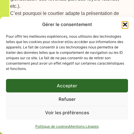
etc.).
C’est pourquoi le courtier adapte la présentation de
vos revenus selon les attentes de chaque banque.
Gérer le consentement
Plus vos revenus “pris en compte” seront élevés,
plus votre capacité d’emprunt pourra l’être aussi.
Pour offrir les meilleures expériences, nous utilisons des technologies
telles que les cookies pour stocker et/ou accéder aux informations des
Le courtier valorise donc les points forts de votre
appareils. Le fait de consentir à ces technologies nous permettra de
profil pour optimiser le montant empruntable.
traiter des données telles que le comportement de navigation ou les ID
uniques sur ce site. Le fait de ne pas consentir ou de retirer son
En conclusion, à l’issue de cette phase, vous
consentement peut avoir un effet négatif sur certaines caractéristiques
connaissez précisément votre budget d’achat
et fonctions.
immobilier. Par exemple, si votre capacité est de
250 000 €, inutile de visiter des biens affichés à
Accepter
300 000 €. Sauf apport conséquent, vous devez
donc cibler des logements adaptés à votre capacité
Refuser
réelle. Enfin, vous pouvez solliciter un agent
immobilier avec cette attestation pour prouver la
Voir les préférences
crédibilité de votre financement.
Politique de cookies
Mentions Légales