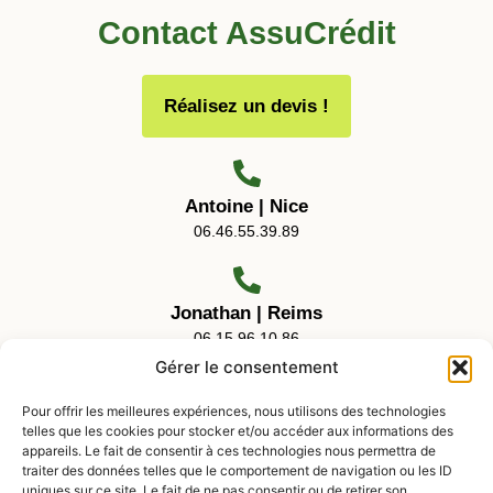
Contact AssuCrédit
Réalisez un devis !
Antoine | Nice
06.46.55.39.89
Jonathan | Reims
06.15.96.10.86
Gérer le consentement
Pour offrir les meilleures expériences, nous utilisons des technologies
telles que les cookies pour stocker et/ou accéder aux informations des
Horaires d'ouverture
appareils. Le fait de consentir à ces technologies nous permettra de
traiter des données telles que le comportement de navigation ou les ID
uniques sur ce site. Le fait de ne pas consentir ou de retirer son