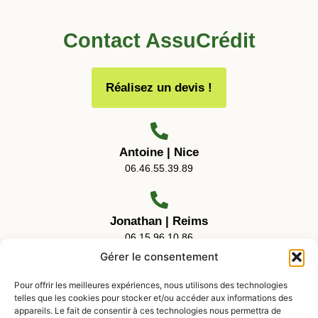
Contact AssuCrédit
Réalisez un devis !
Antoine | Nice
06.46.55.39.89
Jonathan | Reims
06.15.96.10.86
Gérer le consentement
Pour offrir les meilleures expériences, nous utilisons des technologies
telles que les cookies pour stocker et/ou accéder aux informations des
Horaires d'ouverture
appareils. Le fait de consentir à ces technologies nous permettra de